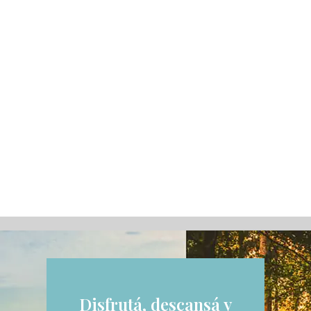
Disfrutá, descansá y