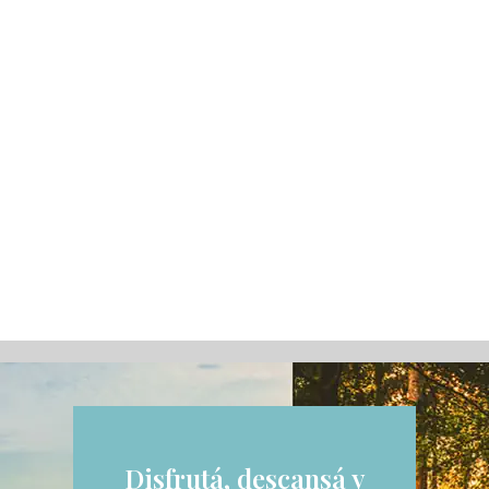
Disfrutá, descansá y